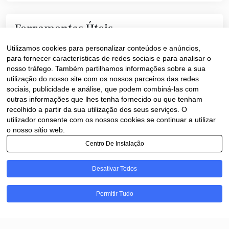
Ferramentas Úteis
Utilizamos cookies para personalizar conteúdos e anúncios,
Converter Texto Maisúscula +
para fornecer características de redes sociais e para analisar o
nosso tráfego. Também partilhamos informações sobre a sua
Editor de Texto WhatsApp
utilização do nosso site com os nossos parceiros das redes
sociais, publicidade e análise, que podem combiná-las com
Gerador de Link e QR Code WhatsApp
outras informações que lhes tenha fornecido ou que tenham
recolhido a partir da sua utilização dos seus serviços. O
Gerador QR Code
utilizador consente com os nossos cookies se continuar a utilizar
o nosso sítio web.
Centro De Instalação
Desativar Todos
Permitir Tudo
© 2026
Portal Mídia Oeste
|
Theme Newspaper Eye
by Wp Theme Space.