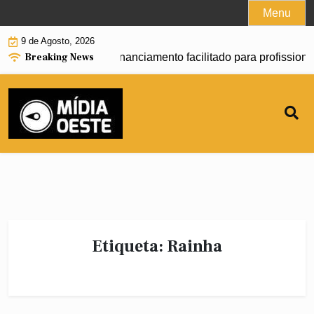
Skip
Menu
to
9 de Agosto, 2026
content
Breaking News
l começa a oferecer financiamento facilitado para profissiona
Etiqueta:
Rainha