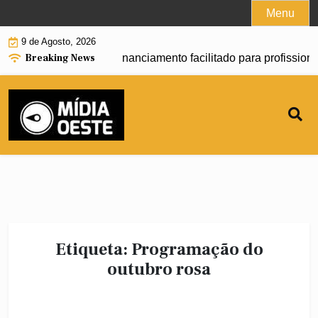
Skip
Menu
to
9 de Agosto, 2026
content
Breaking News
l começa a oferecer financiamento facilitado para profission
Etiqueta:
Programação do
outubro rosa