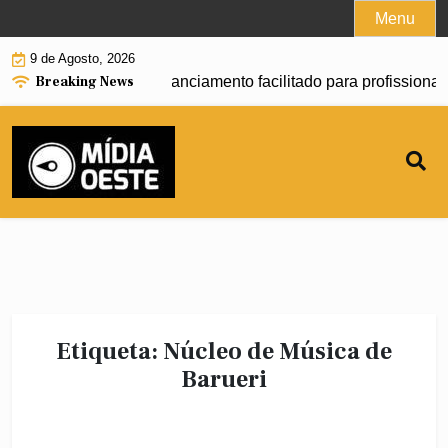
Skip
Menu
to
9 de Agosto, 2026
content
Breaking News
omeça a oferecer financiamento facilitado para profissionais 
Etiqueta:
Núcleo de Música de
Barueri