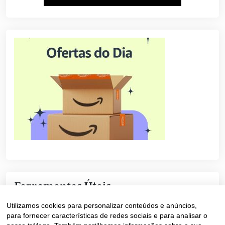
Ferramentas Úteis
Utilizamos cookies para personalizar conteúdos e anúncios,
Converter Texto Maisúscula +
para fornecer características de redes sociais e para analisar o