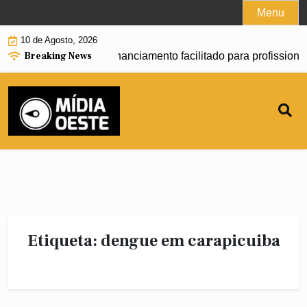
Skip
Menu
to
10 de Agosto, 2026
content
Breaking News
 começa a oferecer financiamento facilitado para profissiona
Etiqueta:
dengue em carapicuiba