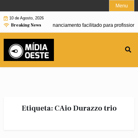
Skip
Menu
to
10 de Agosto, 2026
content
Breaking News
l começa a oferecer financiamento facilitado para profissiona
Etiqueta:
CAio Durazzo trio