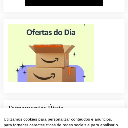
Ferramentas Úteis
Utilizamos cookies para personalizar conteúdos e anúncios,
Converter Texto Maisúscula +
para fornecer características de redes sociais e para analisar o