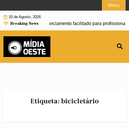
Skip
Menu
to
10 de Agosto, 2026
content
Breaking News
começa a oferecer financiamento facilitado para profissionais
Etiqueta:
bicicletário