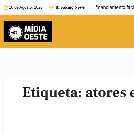
Skip
Breaking News
Programa Move Brasil começa a oferecer financiamento facili
10 de Agosto, 2026
to
content
Etiqueta:
atores 