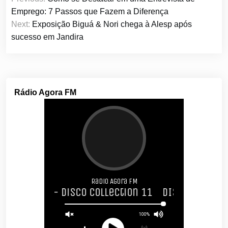
de
Emprego: 7 Passos que Fazem a Diferença
artigos
Next:
Exposição Biguá & Nori chega à Alesp após
sucesso em Jandira
Rádio Agora FM