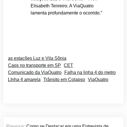
Elisabeth Tenreiro. A ViaQuatro
lamenta profundamente o ocorrido.”
as estações Luz e Vila Sônia
Caos no transporte em SP
CET
Comunicado da ViaQuatro
Falha na linha 4 do metro
LInha 4 amarela
Trânsito em Colapso
ViaQuatro
Navegação
Previous:
Como se Destacar em uma Entrevista de